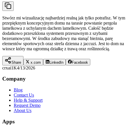
Stwórz mi wizualizację najbardziej realną jak tylko potrafisz. W tym
przepięknym koncepcyjnym domu na tarasie powstanie pergola
lamelkowa z uchylanym dachem lamelkowym. Całość będzie
dodatkowo przeszklona systemem przesuwnym z szybami
bezeramowymi. W środku zabudowy ma stanąć bieżnia, parę
elementów sportowych oraz strefa dzienna z jaccuzi. Jest to dom na
wiosce który ma ogromną działkę z trawą oraz roślinnością.
Share
x.com
LinkedIn
Facebook
crxai
1K
4/13/2026
Company
Blog
Contact Us
Help & Support
Request Demo
About Us
Apps